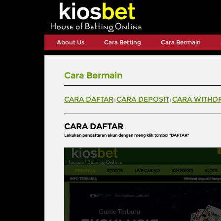
About Us
Cara Betting
Cara Bermain
Cara Bermain
CARA DAFTAR
CARA DEPOSIT
CARA WITHD
|
|
CARA DAFTAR
Lakukan pendaftaran akun dengan meng klik tombol
"DAFTAR"