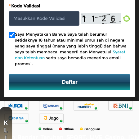
*
Kode Validasi
Saya Menyatakan Bahwa Saya telah berumur
setidaknya 18 tahun atau minimal umur sah di negara
yang saya tinggal (mana yang lebih tinggi) dan bahwa
saya telah membaca, mengerti dan Menyetujui
Syarat
dan Ketentuan
serta saya bersedia menerima email
promosi.
Daftar
Agen Bandar Taruhan SPORT, LIVE Casino, IDN