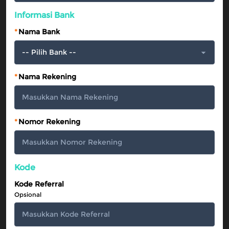
Informasi Bank
*
Nama Bank
*
Nama Rekening
*
Nomor Rekening
Kode
Kode Referral
Opsional