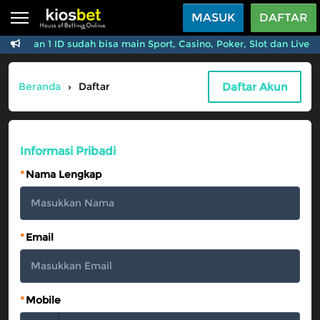
Beranda
MASUK
DAFTAR
Dengan 1 ID sudah bisa main Sport, Casino, Poker, Slot dan Live 
Sports
BARU
PROMO
Live Casino
BARU
Daftar Akun
Beranda
›
Daftar
IDNPoker
BARU
Slots
PROMO
Informasi Pribadi
IDNLIVE
BARU
*
Nama Lengkap
Stream N Spin
Arcade
PROMO
*
Email
Table Games
Lottery
BARU
PROMO
*
Mobile
Referral